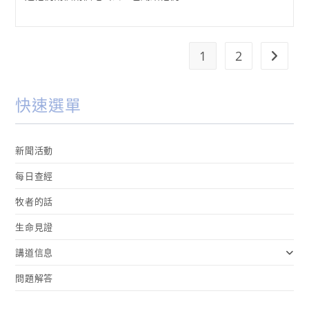
1
2
Go to t
快速選單
新聞活動
每日查經
牧者的話
生命見證
講道信息
問題解答