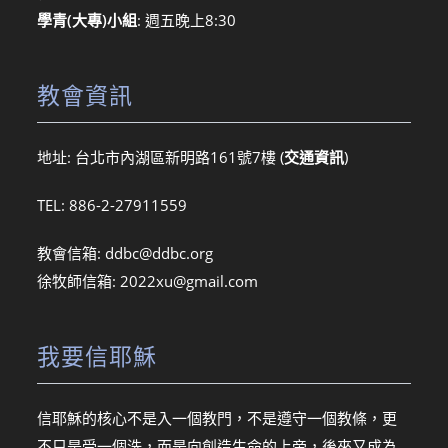
學青(大專)小組
: 週五晚上8:30
教會資訊
地址: 台北市內湖區新明路161號7樓 (
交通資訊
)
TEL: 886-2-27911559
教會信箱:
ddbc@ddbc.org
徐牧師信箱:
2022xu@gmail.com
我要信耶穌
信耶穌的核心不是入一個教門，不是遵守一個教條，更
不只是受一個洗，而是向創造生命的上帝，後來又成為