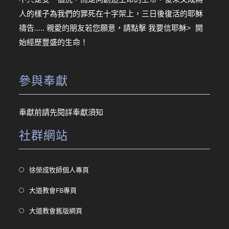
人的樣子為我們的罪死在十字架上，三日後復活的耶穌
禱告….. 親愛的朋友若您願意，請點擊
我要信耶穌> 開
始經歷豐盛的生命！
參與奉獻
奉獻前請先閱詳
奉獻須知
社群網站
Opens
徐榮成牧師個人專頁
in
Opens
大道教會FB專頁
a
in
new
Opens
大道教會舊版網頁
a
tab
in
new