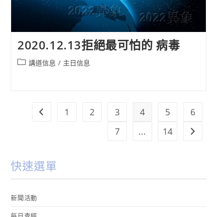
2020.12.13拒絕最可怕的 病毒
Post
講道信息
/
主日信息
category:
1
2
3
4
5
6
Go to the previous page
7
...
14
Go to t
快速選單
新聞活動
每日查經