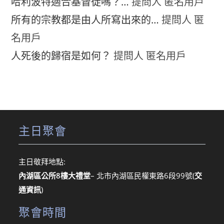
哈利波特適合基督徒嗎？…
提問人 匿名用戶
所有的宗教都是由人所寫出來的…
提問人 匿
名用戶
人死後的歸宿是如何？
提問人 匿名用戶
主日聚會
主日敬拜地點:
內湖區公所8樓大禮堂
– 北市內湖區民權東路6段99號
(
交
通資訊
)
聚會時間