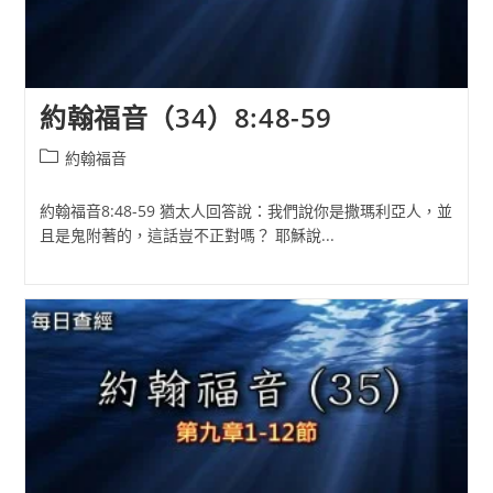
約翰福音（34）8:48-59
Post
約翰福音
category:
約翰福音8:48-59 猶太人回答說：我們說你是撒瑪利亞人，並
且是鬼附著的，這話豈不正對嗎？ 耶穌說...