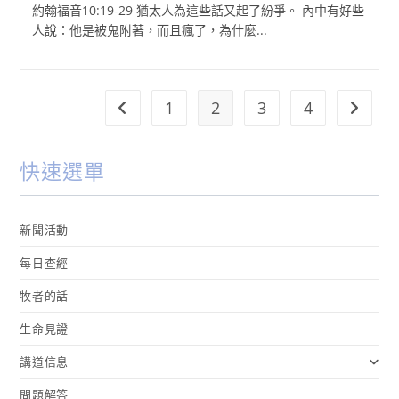
約翰福音10:19-29 猶太人為這些話又起了紛爭。 內中有好些
人說：他是被鬼附著，而且瘋了，為什麼...
1
2
3
4
Go to the previous page
Go to t
快速選單
新聞活動
每日查經
牧者的話
生命見證
講道信息
問題解答