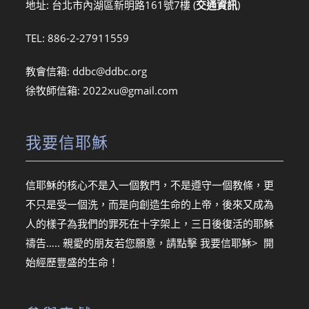
地址: 台北市內湖區新明路161號7樓 (
交通資訊
)
TEL: 886-2-27911559
教會信箱:
ddbc@ddbc.org
徐牧師信箱:
2022xu@gmail.com
我要信耶穌
信耶穌的核心不是入一個教門，不是遵守一個教條，更
不只是受一個洗，而是向創造生命的上帝，後來又成為
人的樣子為我們的罪死在十字架上，三日後復活的耶穌
禱告….. 親愛的朋友若您願意，請點擊
我要信耶穌> 開
始經歷豐盛的生命！