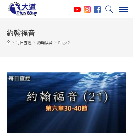
Skip
to
content
約翰福音
>
每日查經
>
約翰福音
>
Page 2