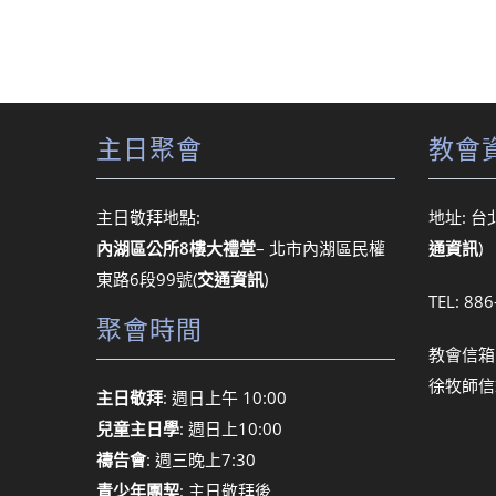
主日聚會
教會
主日敬拜地點:
地址: 台
內湖區公所8樓大禮堂
– 北市內湖區民權
通資訊
)
東路6段99號
(
交通資訊
)
TEL: 88
聚會時間
教會信箱
徐牧師信
主日敬拜
: 週日上午 10:00
兒童主日學
: 週日上10:00
禱告會
: 週三晚上7:30
青少年團契
: 主日敬拜後