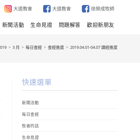
大道教會
大道教會
徐榮成牧師
新聞活動
生命見證
問題解答
歡迎新朋友
019
>
3 月
>
每日查經
>
查經進度
>
2019.04.01-04.07 讀經進度
快速選單
新聞活動
每日查經
牧者的話
生命見證