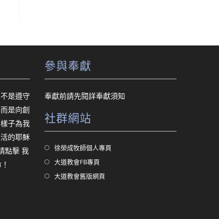
參與奉獻
，不是遵守
奉獻前請先閱詳
奉獻須知
，而是向創
社群網站
的樣子為我
復活的耶穌
Opens
徐榮成牧師個人專頁
，請點擊
我
in
Opens
大道教會FB專頁
命！
a
in
Opens
大道教會舊版網頁
new
a
in
tab
new
a
tab
new