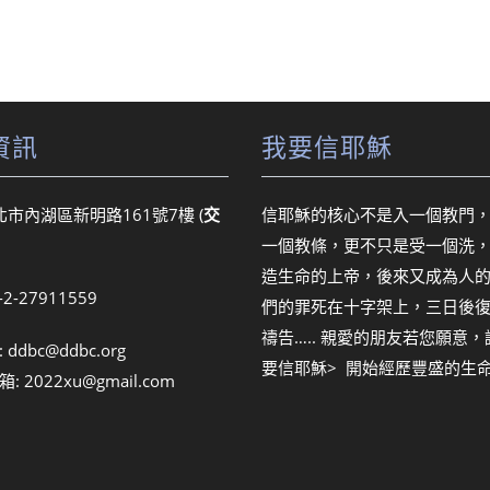
資訊
我要信耶穌
北市內湖區新明路161號7樓 (
交
信耶穌的核心不是入一個教門
一個教條，更不只是受一個洗
造生命的上帝，後來又成為人
6-2-27911559
們的罪死在十字架上，三日後
禱告….. 親愛的朋友若您願意
:
ddbc@ddbc.org
要信耶穌> 開始經歷豐盛的生
箱:
2022xu@gmail.com