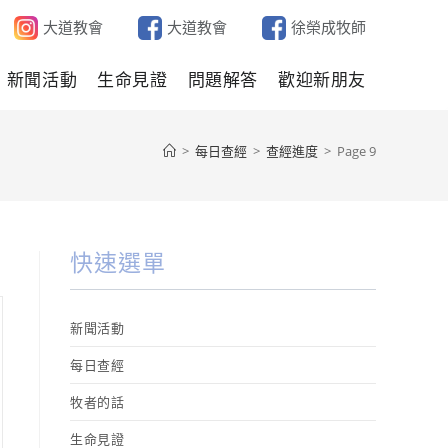
大道教會
大道教會
徐榮成牧師
新聞活動
生命見證
問題解答
歡迎新朋友
>
每日查經
>
查經進度
>
Page 9
快速選單
新聞活動
每日查經
牧者的話
生命見證