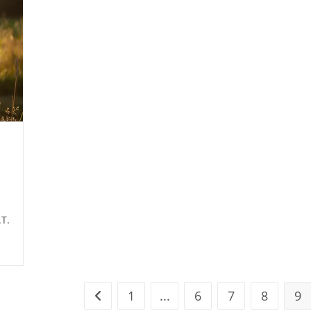
T.
1
...
6
7
8
9
Go to the previous page