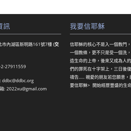
資訊
我要信耶穌
北市內湖區新明路161號7樓 (
交
信耶穌的核心不是入一個教門
一個教條，更不只是受一個洗
造生命的上帝，後來又成為人
6-2-27911559
們的罪死在十字架上，三日後
禱告….. 親愛的朋友若您願意
:
ddbc@ddbc.org
要信耶穌> 開始經歷豐盛的生
箱:
2022xu@gmail.com