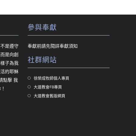
參與奉獻
，不是遵守
奉獻前請先閱詳
奉獻須知
，而是向創
社群網站
的樣子為我
復活的耶穌
Opens
徐榮成牧師個人專頁
，請點擊
我
in
Opens
大道教會FB專頁
命！
a
in
Opens
大道教會舊版網頁
new
a
in
tab
new
a
tab
new
tab