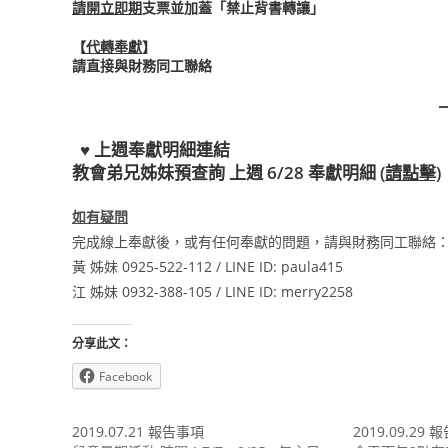
請開立即期
支票並加蓋「禁止背書轉讓」
【
代轉奉獻
】
請直接與財務同工聯絡
♥ 上週奉獻明細連結
教會弟兄姊妹預查詢 上週 6/28 奉獻明細
(
請
點擊)
如有疑問
完成線上奉獻後，或有任何奉獻的問題，請與財務同工聯絡
黃 姊妹 0925-522-112 / LINE ID: paula415
江 姊妹 0932-388-105 / LINE ID: merry2258
分享此文：
Facebook
2019.07.21 報告事項
2019.09.29