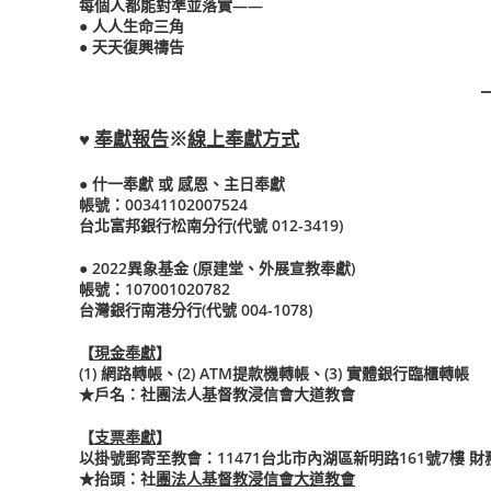
每個人都能對準並落實——
● 人人生命三角
● 天天復興禱告
♥
奉獻報告
※
線上奉獻方式
● 什一奉獻 或 感恩、主日奉獻
帳號：00341102007524
台北富邦銀行松南分行(代號 012-3419)
● 2022異象基金 (原建堂、外展宣教奉獻)
帳號：107001020782
台灣銀行南港分行(代號 004-1078)
【
現金奉獻
】
(1) 網路轉帳、(2) ATM提款機轉帳、(3) 實體銀行臨櫃轉帳
★
戶名：社團法人基督教浸信會大道教會
【
支票奉獻
】
以掛號郵寄至教會：11471台北市內湖區新明路161號7樓 
★
抬頭：社
團法人基督教浸信會大道教會