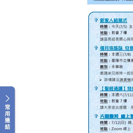
常
用
連
結