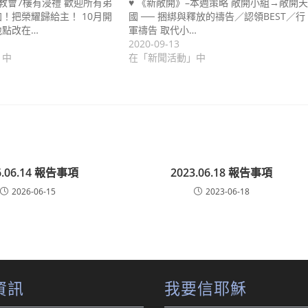
教會7樓有浸禮 歡迎所有弟
♥ 《新敞開》–本週策略 敞開小組→敞開天
！把榮耀歸給主！ 10月開
國 ── 捆綁與釋放的禱告／認領BEST／行
地點改在…
軍禱告 取代小…
2020-09-13
」中
在「新聞活動」中
6.06.14 報告事項
2023.06.18 報告事項
2026-06-15
2023-06-18
資訊
我要信耶穌