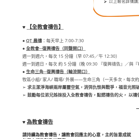
♥
【
全教會禱告
】
●
QT 晨禱
：每天早上 7:00-7:30
●
全教會─復興禱告（同聲開口）
週一到週六，每次 15 分鐘（早 07:45／午 12:30）
週一到週日，每次 約 5 分鐘（晚 09:30 『復興禱告』／與
●
生命三角─復興禱告（輪流開口）
牧區小組/ 家人/ 職場/ 外展——生命三角（一天多次，每次約
➢
求主潔淨海峽兩岸屬靈空氣，消弭仇恨與戰爭，福音光照
➢
鼓勵每位弟兄姊妹投入
全教會禱告，
點燃禱告的火， 以禱
♥
為教會禱告
請持續為教會禱告，讓教會回應主的心意，主的旨意成就