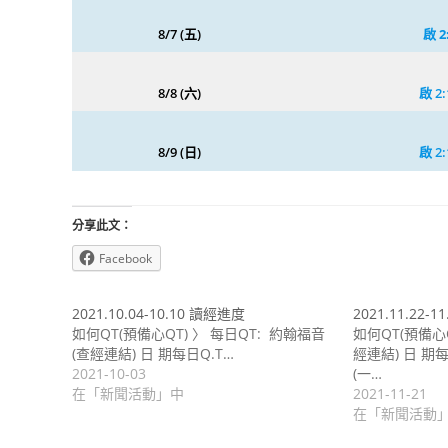
8/7 (五)
啟
2
8/8 (六)
啟 2:
8/9 (日)
啟
2:
分享此文：
Facebook
2021.10.04-10.10 讀經進度
2021.11.22-
如何QT(預備心QT) 〉 每日QT: 約翰福音
如何QT(預備心Q
(查經連結) 日 期每日Q.T…
經連結) 日 期每
2021-10-03
(一…
在「新聞活動」中
2021-11-21
在「新聞活動