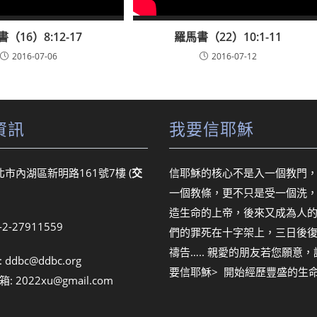
（16）8:12-17
羅馬書（22）10:1-11
2016-07-06
2016-07-12
資訊
我要信耶穌
北市內湖區新明路161號7樓 (
交
信耶穌的核心不是入一個教門
一個教條，更不只是受一個洗
造生命的上帝，後來又成為人
6-2-27911559
們的罪死在十字架上，三日後
禱告….. 親愛的朋友若您願意
:
ddbc@ddbc.org
要信耶穌> 開始經歷豐盛的生
箱:
2022xu@gmail.com