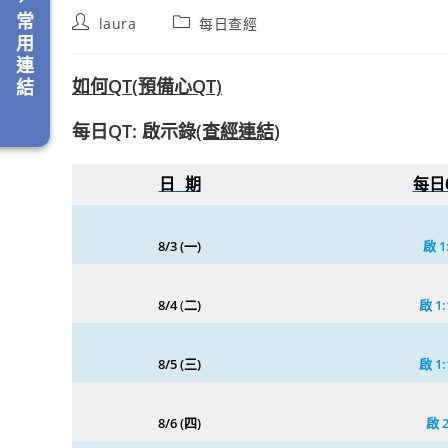
常
Post
Post
laura
每日查經
author:
category:
用
連
如何QT
(預備心QT)
結
每日QT:
啟示錄
(查經連結
)
日 期
每日
8/3 (一)
啟
1
8/4
(
二)
啟
1:
8/5 (三)
啟 1:
8/6 (四)
啟 