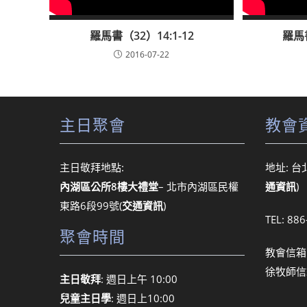
羅馬書（32）14:1-12
羅馬書
2016-07-22
主日聚會
教會
主日敬拜地點:
地址: 台
內湖區公所8樓大禮堂
– 北市內湖區民權
通資訊
)
東路6段99號
(
交通資訊
)
TEL: 88
聚會時間
教會信箱
徐牧師信
主日敬拜
: 週日上午 10:00
兒童主日學
: 週日上10:00