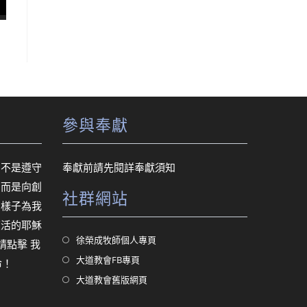
參與奉獻
，不是遵守
奉獻前請先閱詳
奉獻須知
，而是向創
社群網站
的樣子為我
復活的耶穌
Opens
徐榮成牧師個人專頁
，請點擊
我
in
Opens
大道教會FB專頁
命！
a
in
Opens
大道教會舊版網頁
new
a
in