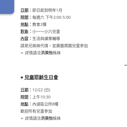
日期
：
即日起到明年1月
時間
：
每週六 下午2:00-5:00
地點
：
教會2樓
對象
：
小一～小六兒童
內容
：
生活與課業輔導
請弟兄姊妹代禱，並廣邀周圍兒童參加
➢ 詳情請洽
洪美怡
姊妹
♥
兒童耶穌生日會
日期
：
12/22 (日)
時間
：
上午10:30
地點
：
內湖區公所8樓
歡迎所有兒童參加
➢ 詳情請洽
洪美怡
姊妹