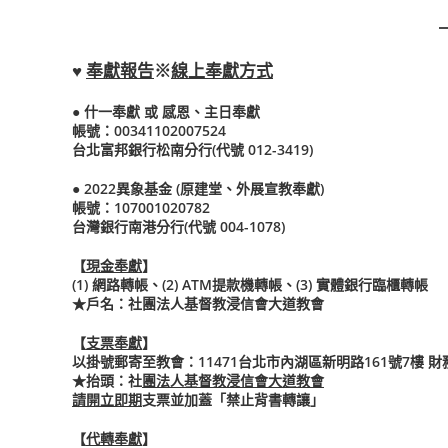
♥
奉獻報告
※
線上奉獻方式
● 什一奉獻 或 感恩、主日奉獻
帳號：00341102007524
台北富邦銀行松南分行(代號 012-3419)
● 2022異象基金 (原建堂、外展宣教奉獻)
帳號：107001020782
台灣銀行南港分行(代號 004-1078)
【
現金奉獻
】
(1) 網路轉帳、(2) ATM提款機轉帳、(3) 實體銀行臨櫃轉帳
★
戶名：社團法人基督教浸信會大道教會
【
支票奉獻
】
以掛號郵寄至教會：11471台北市內湖區新明路161號7樓 
★
抬頭：社
團法人基督教浸信會大道教會
請開立即期
支票並加蓋「禁止背書轉讓」
【
代轉奉獻
】