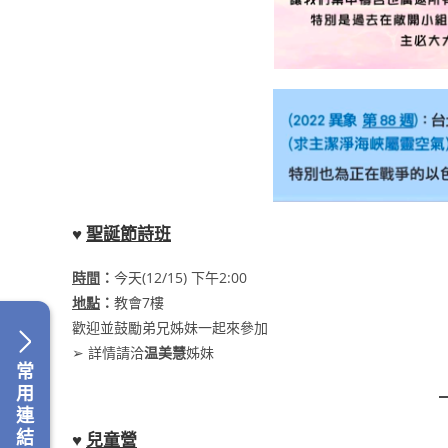
♥
聖誕節詩班
時間
：
今天(12/15) 下午2:00
地點
：
教會7樓
歡迎並鼓勵弟兄姊妹一起來參加
➢ 詳情請洽
温美慧
姊妹
常
用
連
結
♥
兒童營