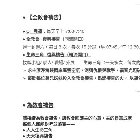
♥
【
全教會禱告
】
●
QT 晨禱
：每天早上 7:00-7:40
●
全教會─復興禱告（同聲開口）
週一到週六，每日 3 次，每次 15 分鐘（早 07:45／午 12:30／
●
生命三角─復興禱告（輪流開口）
牧區小組/ 家人/ 職場/ 外展——生命三角（一天多次，每次約
➢
求主潔淨海峽兩岸屬靈空氣，消弭仇恨與戰爭，福音光照
➢
鼓勵每位弟兄姊妹投入
全教會禱告，
點燃禱告的火， 以禱
♥
為教會禱告
請持續為教會禱告，讓教會回應主的心意，主的旨意成就
每個人都能對準並落實——
● 人人生命三角
● 天天復興禱告