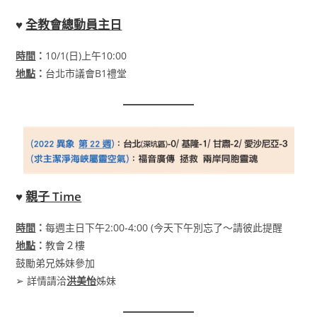
♥
全教會總動員主日
時間
：
10/1(日)上午10:00
地點
：
台北市議會B1禮堂
♥
親子 Time
時間
：
每週主日下午2:00-4:00 (今天下午別忘了〜請彼此提醒
地點
：
教會２樓
鼓勵弟兄姊妹參加
➢ 詳情請洽
洪美怡
姊妹