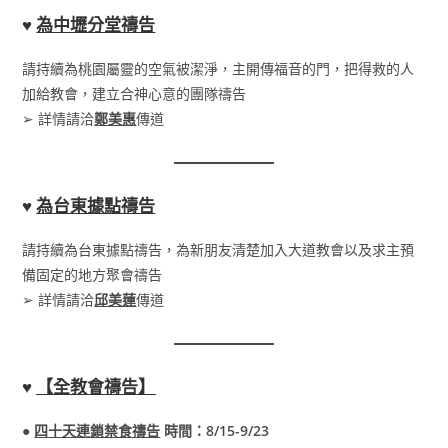
♥
為中壢分堂禱告
請持續為桃園屬靈的空氣被潔淨，主開傳福音的門，把得救的人
加給教會，建立合神心意的團隊禱告
➢ 詳情請洽
鄭美惠
傳道
♥
為台東據點禱告
請持續為台東據點禱告，為新朋友清楚加入大道教會以及求主預
備固定的地方聚會禱告
➢ 詳情請洽
邱美蓮
傳道
♥
【
全教會禱告
】
●
四十天連鎖禁食禱告
時間：8/15-9/23