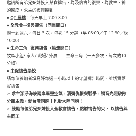
邀請所有弟兄姊妹投入禁食禱告，為浸信會的復興、為教會、神
的國度，求主的復興臨到
●
QT 晨禱
：每天早上 7:00-8:00
●
全教會─復興禱告（同聲開口）
週一到週六，每日 3 次，每次 15 分鐘（早 08:00／午 12:30／晚
10:00）
●
生命三角─復興禱告（輪流開口）
牧區小組/ 家人/ 職場/ 外展——生命三角（一天多次，每次約10
分鐘）
●
中保禱告學校
請每位參加者填寫好每週一小時以上的守望禱告時間，並切實落
實禱告
➢
求主潔淨海峽兩岸屬靈空氣，消弭仇恨與戰爭，福音光照破除
分離主義，愛台灣同胞！也愛大陸同胞！
➢
鼓勵每位弟兄姊妹投入
全教會禱告，
點燃禱告的火， 以禱告與
主同工