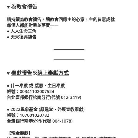
♥
為教會禱告
請持續為教會禱告，讓教會回應主的心意，主的旨意成就
每個人都能對準並落實——
● 人人生命三角
● 天天復興禱告
♥
奉獻報告
※
線上奉獻方式
● 什一奉獻 或 感恩、主日奉獻
帳號：00341102007524
台北富邦銀行松南分行(代號 012-3419)
● 2022異象基金 (原建堂、外展宣教奉獻)
帳號：107001020782
台灣銀行南港分行(代號 004-1078)
【
現金奉獻
】