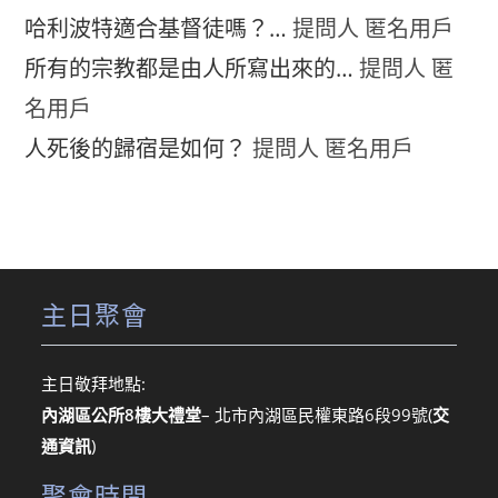
哈利波特適合基督徒嗎？…
提問人 匿名用戶
所有的宗教都是由人所寫出來的…
提問人 匿
名用戶
人死後的歸宿是如何？
提問人 匿名用戶
主日聚會
主日敬拜地點:
內湖區公所8樓大禮堂
– 北市內湖區民權東路6段99號
(
交
通資訊
)
聚會時間