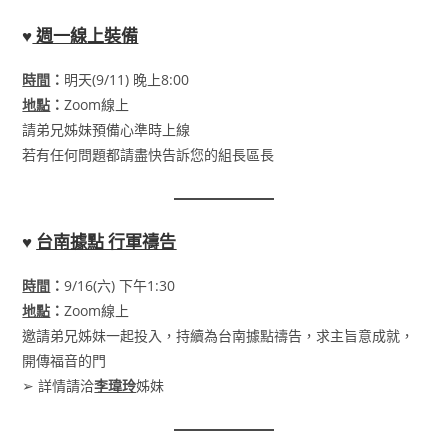
♥
週一線上裝備
時間
：
明天(9/11) 晚上8:00
地點
：
Zoom線上
請弟兄姊妹預備心準時上線
若有任何問題都請盡快告訴您的組長區長
♥
台南據點 行軍禱告
時間
：
9/16(六) 下午1:30
地點
：
Zoom線上
邀請弟兄姊妹一起投入，持續為台南據點禱告，求主旨意成就，
開傳福音的門
➢ 詳情請洽
李瑋玲
姊妹