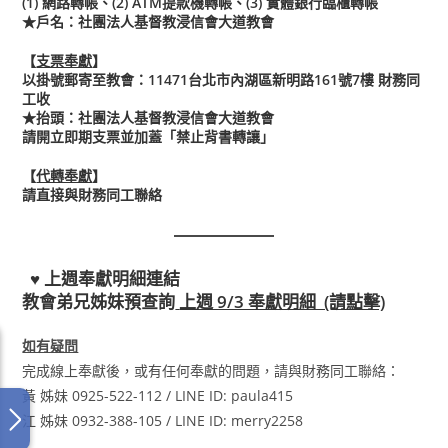
(1) 網路轉帳、(2) ATM提款機轉帳、(3) 實體銀行臨櫃轉帳
★
戶名：社團法人基督教浸信會大道教會
【
支票奉獻
】
以掛號郵寄至教會：11471台北市內湖區新明路161號7樓 財務同
工收
★
抬頭：社團法人基督教浸信會大道教會
請開立即期支票並加蓋「禁止背書轉讓」
【
代轉奉獻
】
請直接與財務同工聯絡
♥ 上週奉獻明細連結
教會弟兄姊妹預查詢
上週 9/3 奉獻明細 (請點擊)
如有疑問
完成線上奉獻後，或有任何奉獻的問題，請與財務同工聯絡：
黃 姊妹 0925-522-112 / LINE ID: paula415
江 姊妹 0932-388-105 / LINE ID: merry2258