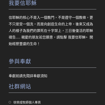
我要信耶穌
信耶穌的核心不是入一個教門，不是遵守一個教條，更
不只是受一個洗，而是向創造生命的上帝，後來又成為
人的樣子為我們的罪死在十字架上，三日後復活的耶穌
禱告….. 親愛的朋友若您願意，請點擊
我要信耶穌> 開
始經歷豐盛的生命！
參與奉獻
奉獻前請先閱詳
奉獻須知
社群網站
Opens
徐榮成牧師個人專頁