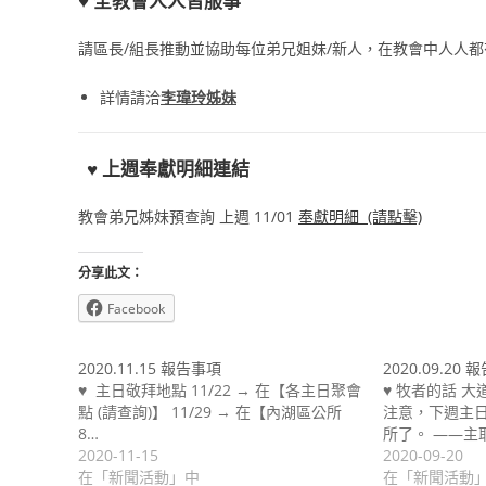
♥
全教會人人皆服事
請區長/組長推動並協助每位弟兄姐妹/新人，在教會中人人
詳情請洽
李瑋玲姊妹
♥
上
週奉獻明細連結
教會弟兄姊妹預查詢 上週 11/01
奉獻明細 (請點擊)
分享此文：
Facebook
2020.11.15 報告事項
2020.09.20
♥ 主日敬拜地點 11/22 → 在【各主日聚會
♥ 牧者的話 
點 (請查詢)】 11/29 → 在【內湖區公所
注意，下週主
8…
所了。 ——主
2020-11-15
2020-09-20
在「新聞活動」中
在「新聞活動