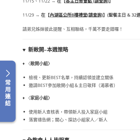
11/15、11/22 →
在【
各主日聚會點 (請查詢
)
】
11/29 →
在【
內湖區公所8樓禮堂(請查詢)
】(聖餐主日 & 32
請弟兄姊妹彼此提醒、互相聯絡，千萬不要走錯囉！
♥
新敞開–本週策略
♦ 〈
敞開小組
〉
檢視、更新BEST名單，持續認領並建立關係
常
邀請BEST參加敞開小組＆主日敬拜（渴慕者）
用
連
♦ 〈
家庭小組
〉
結
使用新人查核表，帶領新人投入家庭小組
落實禱告網；關心、探訪小組家人／新人