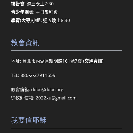
禱告會
: 週三晚上7:30
青少年團契
: 主日敬拜後
學青(大專)小組
: 週五晚上8:30
教會資訊
地址: 台北市內湖區新明路161號7樓 (
交通資訊
)
TEL: 886-2-27911559
教會信箱:
ddbc@ddbc.org
徐牧師信箱:
2022xu@gmail.com
我要信耶穌