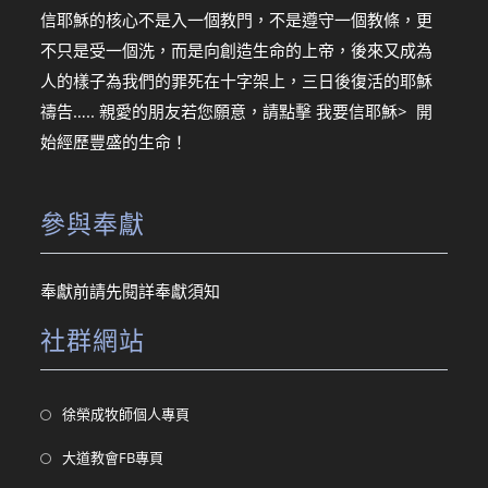
信耶穌的核心不是入一個教門，不是遵守一個教條，更
不只是受一個洗，而是向創造生命的上帝，後來又成為
人的樣子為我們的罪死在十字架上，三日後復活的耶穌
禱告….. 親愛的朋友若您願意，請點擊
我要信耶穌> 開
始經歷豐盛的生命！
參與奉獻
奉獻前請先閱詳
奉獻須知
社群網站
Opens
徐榮成牧師個人專頁
in
Opens
大道教會FB專頁
a
in
new