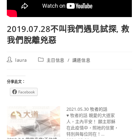
2019.07.28不叫我們遇見試探, 救
我們脫離兇惡
Post
Post
laura
主日信息
/
講道信息
author:
category:
分享此文：
Facebook
2021.05.30 牧者的話
♥ 牧者的話 親愛的大道家
人，主內平安！ 願主耶穌
在此疫情中，照祂的信實，
特別與每位同在！…