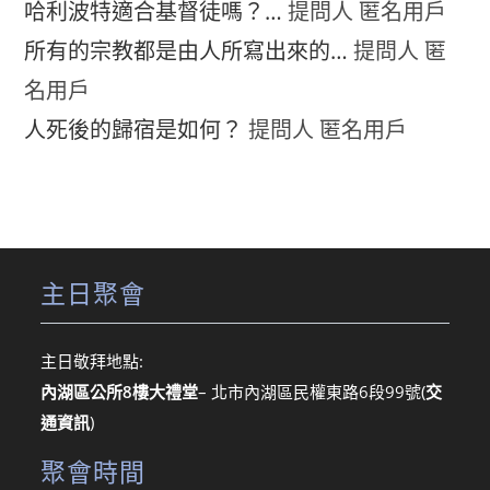
哈利波特適合基督徒嗎？…
提問人 匿名用戶
所有的宗教都是由人所寫出來的…
提問人 匿
名用戶
人死後的歸宿是如何？
提問人 匿名用戶
主日聚會
主日敬拜地點:
內湖區公所8樓大禮堂
– 北市內湖區民權東路6段99號
(
交
通資訊
)
聚會時間