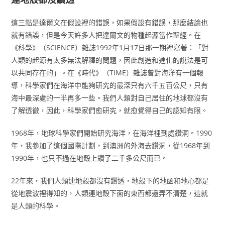
這三點是達爾文在假設裡的錯誤，如果假設有錯誤，那麼結論也
就有錯誤，但是今天許多人把達爾文的物種起源當作聖經。在
《科學》（SCIENCE）雜誌1992年1月17日那一期裡寫著：「對
人類的起源有太多無法解釋的問題，因此創造和進化的說法是可
以共同存在的」。在《時代》（TIME）雜誌曾對海洋有一個報
導，科學家們在海洋中能夠研究的最深只有六千五百公尺，只有
海中最深處的一半再多一些。我們人類對自己居住的地球都沒有
了解透徹，因此，科學家們愈研究，就愈覺得自己的認知有限。
1968年，地球科學家們開始研究海洋，在海洋裡到處鑽洞。1990
年，我參加了這個國際計劃，到澳洲的外海去鑽洞，從1968年到
1990年，也只不過在地殼上鑽了二千多公尺而已。
22年來，我們人類連地殼都沒有鑽透，地殼下的地函和地心都是
從地震波裡得知的，人類連地殼下面的東西都還弄不清楚，這就
是人類的科學。