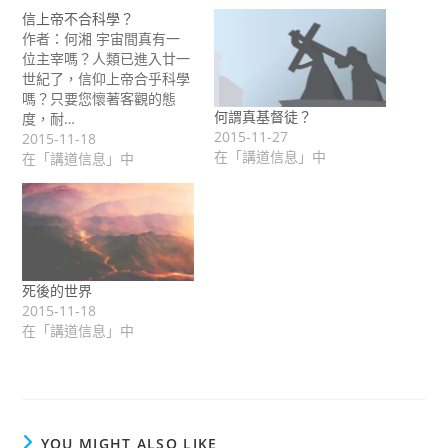
信上帝不合科學？
作者：何湘 宇宙間真有一
位主宰嗎？人類已進入廿一
世紀了，信仰上帝合乎科學
嗎？只要您懷著客觀的態
何謂真基督徒？
度，耐…
2015-11-27
2015-11-18
在「講道信息」中
在「講道信息」中
死後的世界
2015-11-18
在「講道信息」中
YOU MIGHT ALSO LIKE