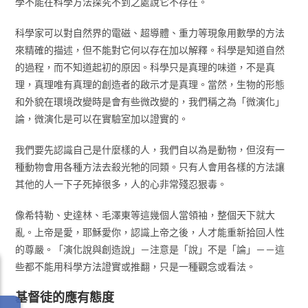
學不能在科學方法探究不到之處說它不存在。
科學家可以對自然界的電磁、超導體、重力等現象用數學的方法
來精確的描述，但不能對它何以存在加以解釋。科學是知道自然
的過程，而不知道起初的原因。科學只是真理的味道，不是真
理，真理唯有真理的創造者的啟示才是真理。當然，生物的形態
和外貌在環境改變時是會有些微改變的，我們稱之為「微演化」
論，微演化是可以在實驗室加以證實的。
我們要先認識自己是什麼樣的人，我們自以為是動物，但沒有一
種動物會用各種方法去殺光牠的同類。只有人會用各樣的方法讓
其他的人一下子死掉很多，人的心非常殘忍狠毒。
像希特勒、史達林、毛澤東等這幾個人當領袖，整個天下就大
亂。上帝是愛，耶穌愛你，認識上帝之後，人才能重新拾回人性
的尊嚴。「演化說與創造說」－注意是「說」不是「論」－－這
些都不能用科學方法證實或推翻，只是一種觀念或看法。
基督徒的應有態度