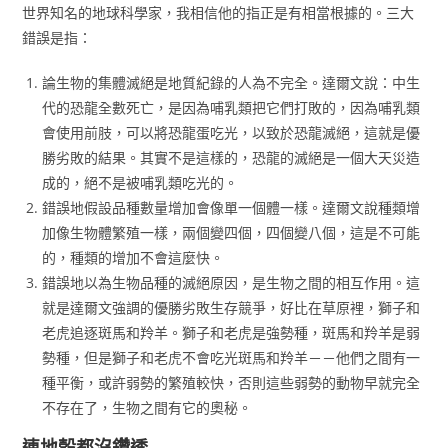
世界知名的地球科學家，我相信他的指正是有相當根據的。三大
錯誤是指：
論生物的集體滅絕是地質紀錄的人為不完全。達爾文說：中生
代的恐龍全數死亡，是因為哺乳類把它們打敗的，因為哺乳類
會使用前肢，可以將恐龍蛋吃光，以致於恐龍滅絕，這就是優
勝劣敗的結果。其實不是這樣的，恐龍的滅絕是一個大天災造
成的，絕不是被哺乳類吃光的。
錯誤地假設品種數量增加會像單一個體一樣。達爾文說種類增
加像生物體繁殖一樣，兩個變四個，四個變八個，這是不可能
的，種類的增加不會這麼快。
錯誤地以為生物品種的滅絕原因，是生物之間的相互作用。這
就是達爾文強調的優勝劣敗生存競爭，好比在草原裡，獅子和
老虎追逐斑馬和羚羊。獅子和老虎是強勢種，斑馬和羚羊是弱
勢種，但是獅子和老虎不會吃光斑馬和羚羊－－他們之間有一
種平衡，或許弱勢的繁殖較快，否則這些弱勢的動物早就完全
不存在了，生物之間有它的奧秘。
連地殼都沒鑽透