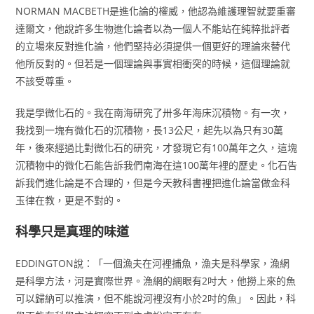
NORMAN MACBETH是進化論的權威，他認為維護理智就要重審
達爾文，他說許多生物進化論者以為一個人不能站在純粹批評者
的立場來反對進化論，他們堅持必須提供一個更好的理論來替代
他所反對的。但若是一個理論與事實相衝突的時候，這個理論就
不該受尊重。
我是學微化石的。我在南海研究了卅多年海床沉積物。有一次，
我找到一塊有微化石的沉積物，長13公尺，起先以為只有30萬
年，後來經過比對微化石的研究，才發現它有100萬年之久，這塊
沉積物中的微化石能告訴我們南海在這100萬年裡的歷史。化石告
訴我們進化論是不合理的，但是今天教科書裡把進化論當做金科
玉律在教，更是不對的。
科學只是真理的味道
EDDINGTON說：「一個漁夫在河裡捕魚，漁夫是科學家，漁網
是科學方法，河是實際世界。漁網的網眼有2吋大，他撈上來的魚
可以歸納可以推演，但不能說河裡沒有小於2吋的魚」。因此，科