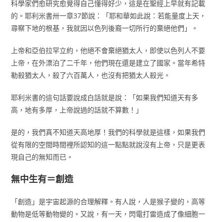
科學家們愈研究愈覺得自己懂得好少，這是在聖經上早就有記載
的。耶利米書卅一章37節說：「耶和華如此說：若能量度上天，
尋察下地的根基，我就因以色列後裔一切所行的棄絕他們」。
上帝和亞伯拉罕立約，他絕不會棄絕猶太人，即使以色列人不要
上帝，在外漂泊了二千年，他們現在還是建立了國家。當年希特
勒殺猶太人，殺了六百萬人，也沒有把猶太人殺光。
耶利米書的這句話要說成白話就是說：「如果我們知道天有多
高，地有多厚，上帝說過的話就不算數！」
是的，我們真不知道天高地厚！我們的科學就是這樣，如果我們
從有限的空間時間裡所認知的這一點點就說沒有上帝，只是更表
現自己的無知而已。
無中生有＝創造
「創造」是宇宙起源的合理解釋。有人說，人是猴子變的，高等
動物是低等動物變的。又說，有一天，閃電打雷造成了像細胞一