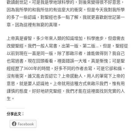
歡讀創世記。可是我是學地球科學的，到後來變得很不好意思，
因為我所學的和我所信的有這麼大的衝突。但是今天我對我所學
的多了一些認識，對聖經也多一點了解，我就更喜歡創世記第一
章，因為這裡有無窮的真理。
上帝真是睿智，多少年來人類的知識增加，科學進步，但毋需去
改變聖經。我們一般人寫書，出第一版、第二版…，但是，聖經從
以前到現在一直是同一版，除了那啟示者，誰能做得到？我自己
也寫過書，現在回頭看看，裡面錯誤一大堆，真是慚愧；可是聖
經經歷了3600年的時間，好多不同的作者去寫，可是它卻和諧，
沒有衝突，誰又能去否認它？上帝感動人，用人的筆寫下上帝的
意思，就是要人認識祂。上帝就用這種方式來啟示我們，惟有用
謹慎的態度，好好地研究聖經，我們才能在這裡面找到充實的人
生。
分享此文：
Facebook