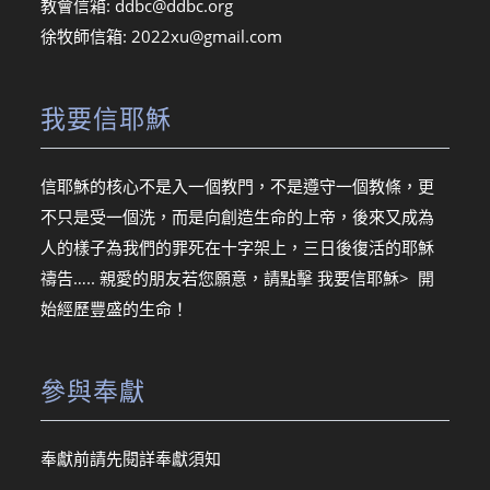
教會信箱:
ddbc@ddbc.org
徐牧師信箱:
2022xu@gmail.com
我要信耶穌
信耶穌的核心不是入一個教門，不是遵守一個教條，更
不只是受一個洗，而是向創造生命的上帝，後來又成為
人的樣子為我們的罪死在十字架上，三日後復活的耶穌
禱告….. 親愛的朋友若您願意，請點擊
我要信耶穌> 開
始經歷豐盛的生命！
參與奉獻
奉獻前請先閱詳
奉獻須知